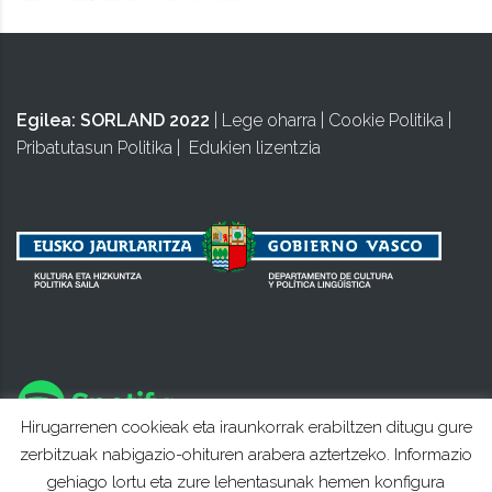
Egilea:
SORLAND 2022
|
Lege oharra
|
Cookie Politika
|
Pribatutasun Politika
|
Edukien lizentzia
Hirugarrenen cookieak eta iraunkorrak erabiltzen ditugu gure
zerbitzuak nabigazio-ohituren arabera aztertzeko. Informazio
gehiago lortu eta zure lehentasunak hemen konfigura