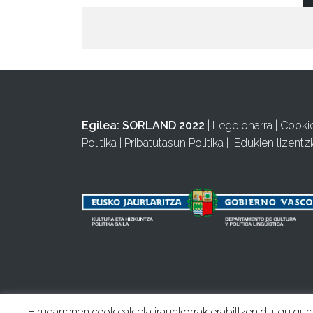
Egilea:
SORLAND 2022
|
Lege oharra
|
Cooki
Politika
|
Pribatutasun Politika
|
Edukien lizentzi
Hirugarrenen cookieak eta iraunkorrak erabiltzen ditugu gur