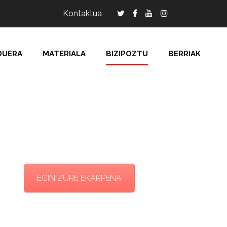
Kontaktua
DUERA
MATERIALA
BIZIPOZTU
BERRIAK
EGIN ZURE EKARPENA