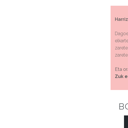
Harriz
Dagoen
elkart
zarete
zarete
Eta or
Zuk e
B