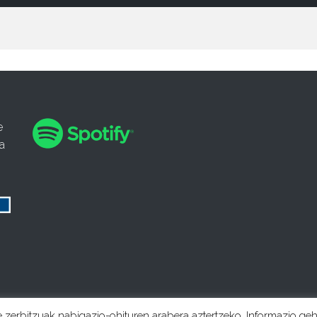
e
a
e zerbitzuak nabigazio-ohituren arabera aztertzeko. Informazio ge