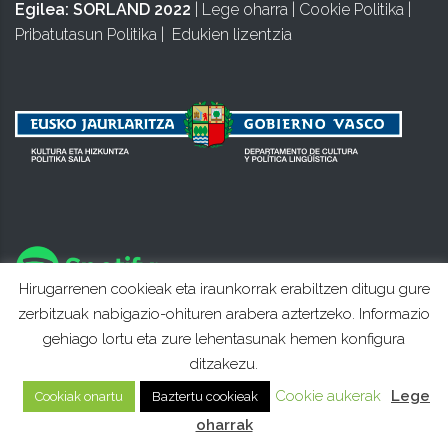
Egilea:
SORLAND 2022
|
Lege oharra
|
Cookie Politika
|
Pribatutasun Politika
|
Edukien lizentzia
Hirugarrenen cookieak eta iraunkorrak erabiltzen ditugu gure
zerbitzuak nabigazio-ohituren arabera aztertzeko. Informazio
gehiago lortu eta zure lehentasunak hemen konfigura
ditzakezu.
Cookie aukerak
Lege
Cookiak onartu
Baztertu cookieak
oharrak