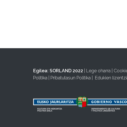
Egilea:
SORLAND 2022
|
Lege oharra
|
Cooki
Politika
|
Pribatutasun Politika
|
Edukien lizentzi