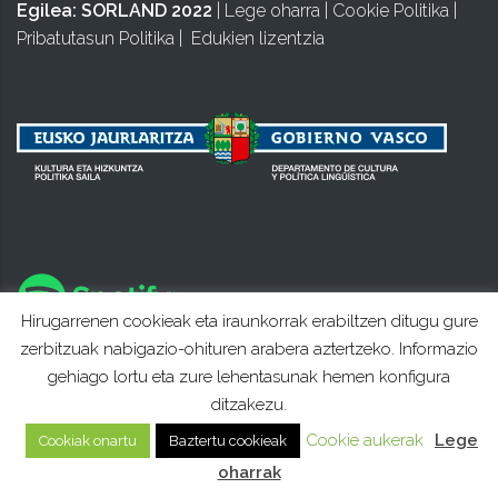
Egilea:
SORLAND 2022
|
Lege oharra
|
Cookie Politika
|
Pribatutasun Politika
|
Edukien lizentzia
Hirugarrenen cookieak eta iraunkorrak erabiltzen ditugu gure
zerbitzuak nabigazio-ohituren arabera aztertzeko. Informazio
gehiago lortu eta zure lehentasunak hemen konfigura
ditzakezu.
Cookie aukerak
Lege
Cookiak onartu
Baztertu cookieak
oharrak