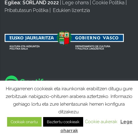
Egilea:
SORLAND 2022
|
Lege oharra
|
Cookie Politika
|
Pribatutasun Politika
|
Edukien lizentzia
Hirugarrenen cookieak eta iraunkorrak erabiltzen ditugu gure
zerbitzuak nabigazio-ohituren arabera aztertzeko. Informazio
gehiago lortu eta zure lehentasunak hemen konfigura
ditzakezu.
Cookie aukerak
Lege
Cookiak onartu
Baztertu cookieak
oharrak