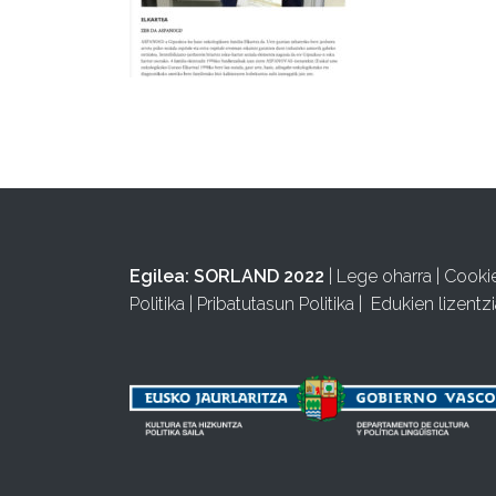
Egilea:
SORLAND 2022
|
Lege oharra
|
Cooki
Politika
|
Pribatutasun Politika
|
Edukien lizentzi