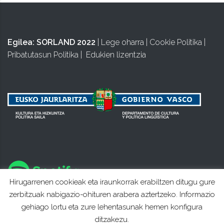
Egilea:
SORLAND 2022
|
Lege oharra
|
Cookie Politika
|
Pribatutasun Politika
|
Edukien lizentzia
Hirugarrenen cookieak eta iraunkorrak erabiltzen ditugu gure
zerbitzuak nabigazio-ohituren arabera aztertzeko. Informazio
gehiago lortu eta zure lehentasunak hemen konfigura
ditzakezu.