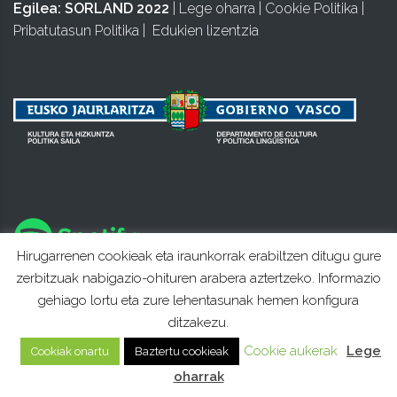
Egilea:
SORLAND 2022
|
Lege oharra
|
Cookie Politika
|
Pribatutasun Politika
|
Edukien lizentzia
Hirugarrenen cookieak eta iraunkorrak erabiltzen ditugu gure
zerbitzuak nabigazio-ohituren arabera aztertzeko. Informazio
gehiago lortu eta zure lehentasunak hemen konfigura
ditzakezu.
Cookie aukerak
Lege
Cookiak onartu
Baztertu cookieak
oharrak