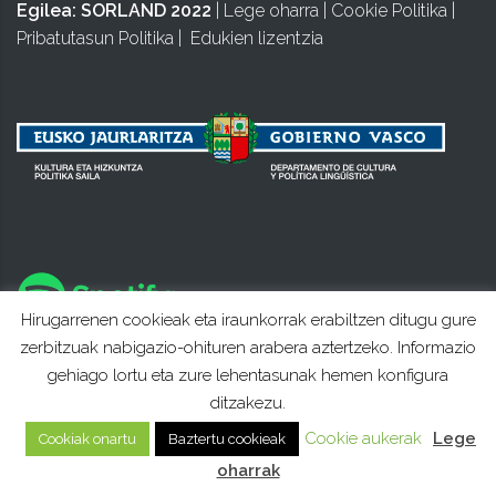
Egilea:
SORLAND 2022
|
Lege oharra
|
Cookie Politika
|
Pribatutasun Politika
|
Edukien lizentzia
Hirugarrenen cookieak eta iraunkorrak erabiltzen ditugu gure
zerbitzuak nabigazio-ohituren arabera aztertzeko. Informazio
gehiago lortu eta zure lehentasunak hemen konfigura
ditzakezu.
Cookie aukerak
Lege
Cookiak onartu
Baztertu cookieak
oharrak