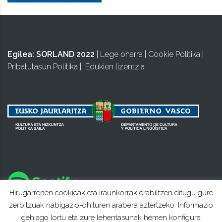
Egilea:
SORLAND 2022
|
Lege oharra
|
Cookie Politika
|
Pribatutasun Politika
|
Edukien lizentzia
Hirugarrenen cookieak eta iraunkorrak erabiltzen ditugu gure
zerbitzuak nabigazio-ohituren arabera aztertzeko. Informazio
gehiago lortu eta zure lehentasunak hemen konfigura