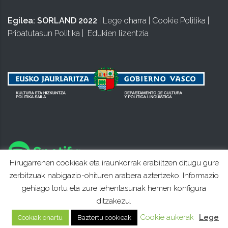
Egilea:
SORLAND 2022
|
Lege oharra
|
Cookie Politika
|
Pribatutasun Politika
|
Edukien lizentzia
Hirugarrenen cookieak eta iraunkorrak erabiltzen ditugu gure
zerbitzuak nabigazio-ohituren arabera aztertzeko. Informazio
gehiago lortu eta zure lehentasunak hemen konfigura
ditzakezu.
Cookie aukerak
Lege
Cookiak onartu
Baztertu cookieak