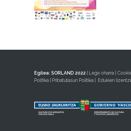
Egilea:
SORLAND 2022
|
Lege oharra
|
Cooki
Politika
|
Pribatutasun Politika
|
Edukien lizentzi