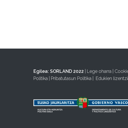
Egilea:
SORLAND 2022
|
Lege oharra
|
Cooki
Politika
|
Pribatutasun Politika
|
Edukien lizentzi