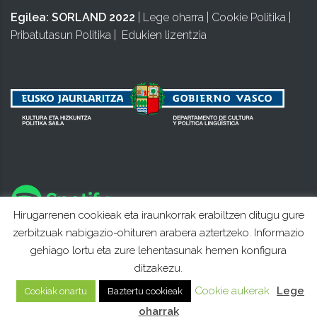
Egilea:
SORLAND 2022
|
Lege oharra
|
Cookie Politika
|
Pribatutasun Politika
|
Edukien lizentzia
Hirugarrenen cookieak eta iraunkorrak erabiltzen ditugu gure
zerbitzuak nabigazio-ohituren arabera aztertzeko. Informazio
gehiago lortu eta zure lehentasunak hemen konfigura
ditzakezu.
Cookie aukerak
Lege
Cookiak onartu
Baztertu cookieak
oharrak