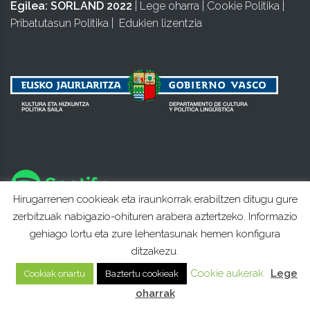
Egilea:
SORLAND 2022
|
Lege oharra
|
Cookie Politika
|
Pribatutasun Politika
|
Edukien lizentzia
Hirugarrenen cookieak eta iraunkorrak erabiltzen ditugu gure
zerbitzuak nabigazio-ohituren arabera aztertzeko. Informazio
gehiago lortu eta zure lehentasunak hemen konfigura
ditzakezu.
Cookie aukerak
Lege
Cookiak onartu
Baztertu cookieak
oharrak