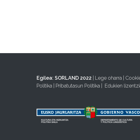
Egilea:
SORLAND 2022
|
Lege oharra
|
Cooki
Politika
|
Pribatutasun Politika
|
Edukien lizentzi