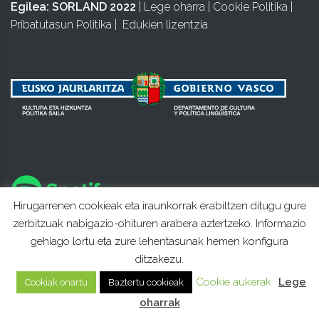
Egilea:
SORLAND 2022
|
Lege oharra
|
Cookie Politika
|
Pribatutasun Politika
|
Edukien lizentzia
Hirugarrenen cookieak eta iraunkorrak erabiltzen ditugu gure
zerbitzuak nabigazio-ohituren arabera aztertzeko. Informazio
gehiago lortu eta zure lehentasunak hemen konfigura
ditzakezu.
Cookie aukerak
Lege
Cookiak onartu
Baztertu cookieak
oharrak