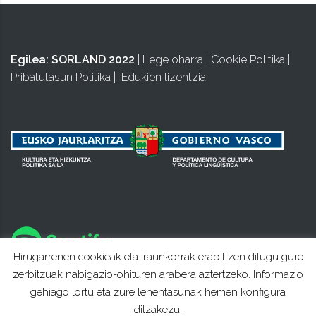
Egilea:
SORLAND 2022
|
Lege oharra
|
Cookie Politika
|
Pribatutasun Politika
|
Edukien lizentzia
Hirugarrenen cookieak eta iraunkorrak erabiltzen ditugu gure
zerbitzuak nabigazio-ohituren arabera aztertzeko. Informazio
gehiago lortu eta zure lehentasunak hemen konfigura
ditzakezu.