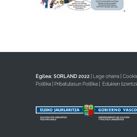
Egilea:
SORLAND 2022
|
Lege oharra
|
Cooki
Politika
|
Pribatutasun Politika
|
Edukien lizentzi