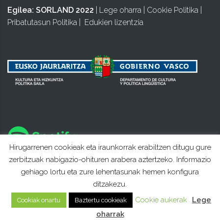
Egilea:
SORLAND 2022
|
Lege oharra
|
Cookie Politika
|
Pribatutasun Politika
|
Edukien lizentzia
Hirugarrenen cookieak eta iraunkorrak erabiltzen ditugu gure
zerbitzuak nabigazio-ohituren arabera aztertzeko. Informazio
gehiago lortu eta zure lehentasunak hemen konfigura
ditzakezu.
Cookie aukerak
Lege
Cookiak onartu
Baztertu cookieak
oharrak