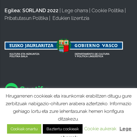
Egilea:
SORLAND 2022
|
Lege oharra
|
Cookie Politika
|
Pribatutasun Politika
|
Edukien lizentzia
Hirugarrenen cookieak eta iraunkorrak erabiltzen ditugu gure
zerbitzuak nabigazio-ohituren arabera aztertzeko. Informazio
gehiago lortu eta zure lehentasunak hemen konfigura
ditzakezu.
Cookie aukerak
Lege
Cookiak onartu
Baztertu cookieak