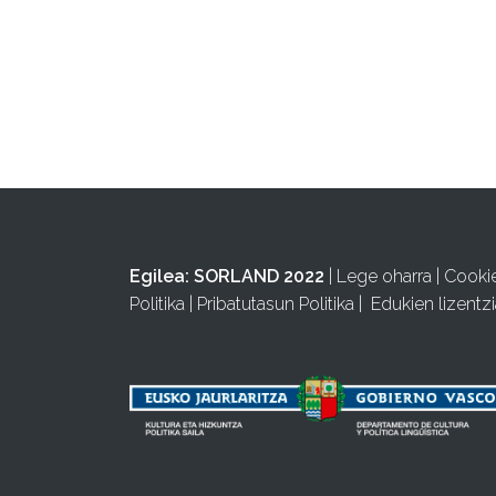
Egilea:
SORLAND 2022
|
Lege oharra
|
Cooki
Politika
|
Pribatutasun Politika
|
Edukien lizentzi