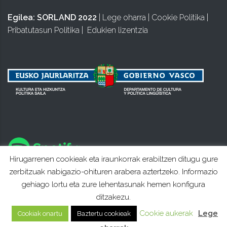
Egilea:
SORLAND 2022
|
Lege oharra
|
Cookie Politika
|
Pribatutasun Politika
|
Edukien lizentzia
Hirugarrenen cookieak eta iraunkorrak erabiltzen ditugu gure
zerbitzuak nabigazio-ohituren arabera aztertzeko. Informazio
gehiago lortu eta zure lehentasunak hemen konfigura
ditzakezu.
Cookie aukerak
Lege
Cookiak onartu
Baztertu cookieak