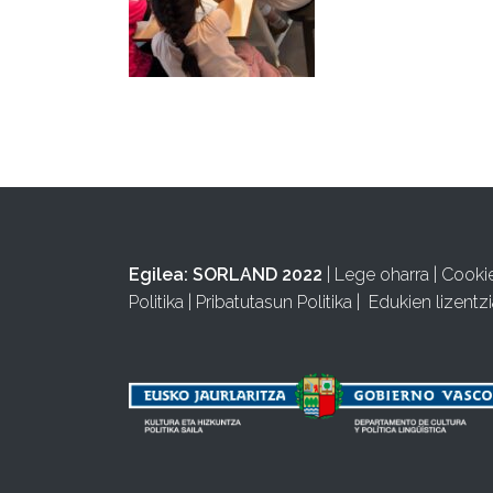
Egilea:
SORLAND 2022
|
Lege oharra
|
Cooki
Politika
|
Pribatutasun Politika
|
Edukien lizentzi