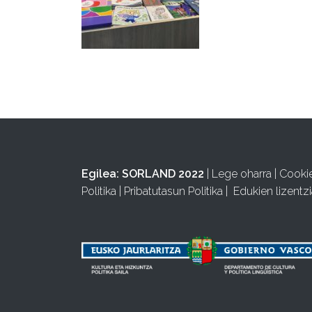
Egilea:
SORLAND 2022
|
Lege oharra
|
Cooki
Politika
|
Pribatutasun Politika
|
Edukien lizentzi