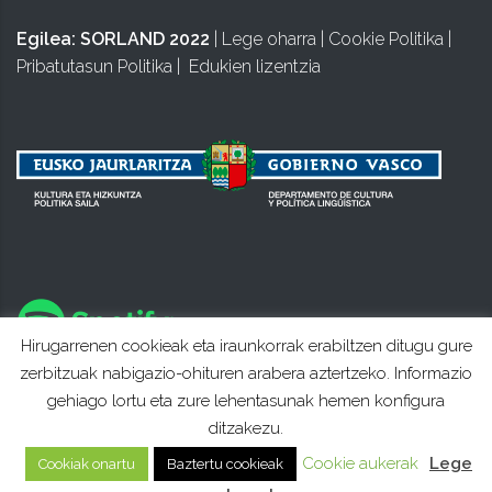
Egilea:
SORLAND 2022
|
Lege oharra
|
Cookie Politika
|
Pribatutasun Politika
|
Edukien lizentzia
Hirugarrenen cookieak eta iraunkorrak erabiltzen ditugu gure
zerbitzuak nabigazio-ohituren arabera aztertzeko. Informazio
gehiago lortu eta zure lehentasunak hemen konfigura
ditzakezu.
Cookie aukerak
Lege
Cookiak onartu
Baztertu cookieak