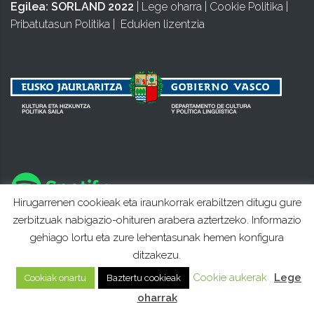
Egilea:
SORLAND 2022
|
Lege oharra
|
Cookie Politika
|
Pribatutasun Politika
|
Edukien lizentzia
Hirugarrenen cookieak eta iraunkorrak erabiltzen ditugu gure
zerbitzuak nabigazio-ohituren arabera aztertzeko. Informazio
gehiago lortu eta zure lehentasunak hemen konfigura
ditzakezu.
Cookie aukerak
Lege
Cookiak onartu
Baztertu cookieak
oharrak