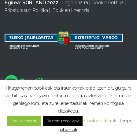
Egilea:
SORLAND 2022
|
Lege oharra
|
Cookie Politika
|
Pribatutasun Politika
|
Edukien lizentzia
Hirugarrenen cookieak eta iraunkorrak erabiltzen ditugu gure
zerbitzuak nabigazio-ohituren arabera aztertzeko. Informazio
gehiago lortu eta zure lehentasunak hemen konfigura
ditzakezu.
Cookie aukerak
Lege
Cookiak onartu
Baztertu cookieak
oharrak