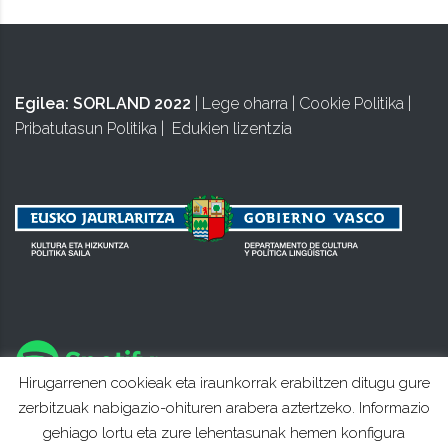
Egilea:
SORLAND 2022
|
Lege oharra
|
Cookie Politika
|
Pribatutasun Politika
|
Edukien lizentzia
Hirugarrenen cookieak eta iraunkorrak erabiltzen ditugu gure
zerbitzuak nabigazio-ohituren arabera aztertzeko. Informazio
gehiago lortu eta zure lehentasunak hemen konfigura