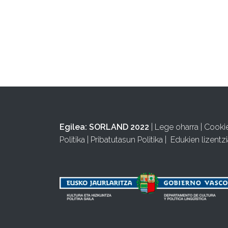
Egilea:
SORLAND 2022
|
Lege oharra
|
Cooki
Politika
|
Pribatutasun Politika
|
Edukien lizentzi