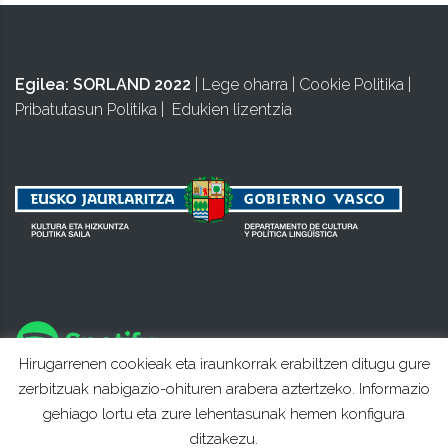
Egilea:
SORLAND 2022
|
Lege oharra
|
Cookie Politika
|
Pribatutasun Politika
|
Edukien lizentzia
Hirugarrenen cookieak eta iraunkorrak erabiltzen ditugu gure
zerbitzuak nabigazio-ohituren arabera aztertzeko. Informazio
gehiago lortu eta zure lehentasunak hemen konfigura
ditzakezu.