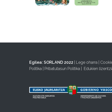
Egilea:
SORLAND 2022
|
Lege oharra
|
Cooki
Politika
|
Pribatutasun Politika
|
Edukien lizentzi