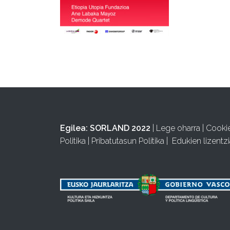
Egilea:
SORLAND 2022
|
Lege oharra
|
Cooki
Politika
|
Pribatutasun Politika
|
Edukien lizentzi