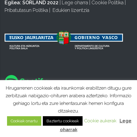
Egilea:
SORLAND 2022
|
Lege oharra
|
Cookie Politika
|
Pribatutasun Politika
|
Edukien lizentzia
Hirugarrenen cookieak eta iraunkorrak erabiltzen ditugu gure
zerbitzuak nabigazio-ohituren arabera aztertzeko. Informazio
gehiago lortu eta zure lehentasunak hemen konfigura
ditzakezu.
Cookie aukerak
Lege
Cookiak onartu
Baztertu cookieak
oharrak