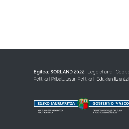
Egilea:
SORLAND 2022
|
Lege oharra
|
Cooki
Politika
|
Pribatutasun Politika
|
Edukien lizentzi