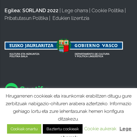
Egilea:
SORLAND 2022
|
Lege oharra
|
Cookie Politika
|
Pribatutasun Politika
|
Edukien lizentzia
Hirugarrenen cookieak eta iraunkorrak erabiltzen ditugu gure
zerbitzuak nabigazio-ohituren arabera aztertzeko. Informazio
gehiago lortu eta zure lehentasunak hemen konfigura
ditzakezu.
Cookie aukerak
Lege
Cookiak onartu
Baztertu cookieak