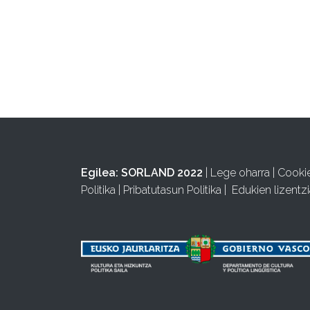
Egilea:
SORLAND 2022
|
Lege oharra
|
Cooki
Politika
|
Pribatutasun Politika
|
Edukien lizentzi