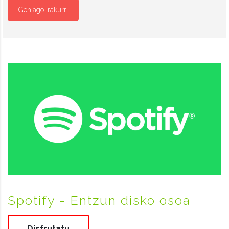
Gehiago irakurri
Spotify - Entzun disko osoa
Disfrutatu