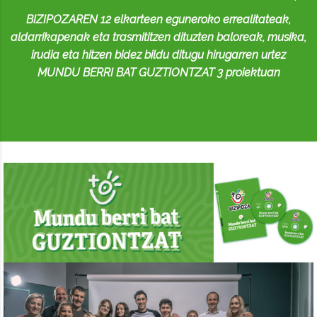
BIZIPOZAREN 12 elkarteen eguneroko errealitateak,
aldarrikapenak eta trasmititzen dituzten baloreak, musika,
irudia eta hitzen bidez bildu ditugu hirugarren urtez
MUNDU BERRI BAT GUZTIONTZAT 3 proiektuan