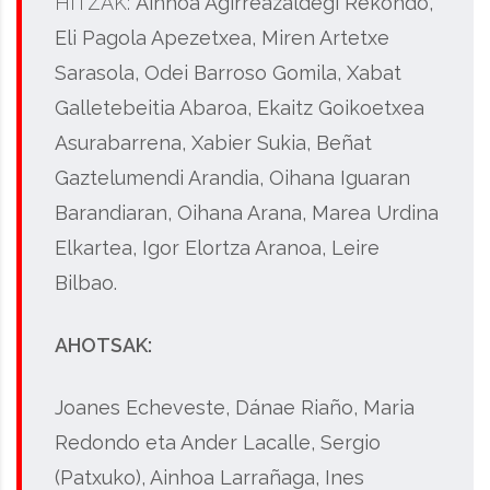
HITZAK:
Ainhoa Agirreazaldegi Rekondo,
Eli Pagola Apezetxea, Miren Artetxe
Sarasola, Odei Barroso Gomila, Xabat
Galletebeitia Abaroa, Ekaitz Goikoetxea
Asurabarrena, Xabier Sukia, Beñat
Gaztelumendi Arandia, Oihana Iguaran
Barandiaran, Oihana Arana, Marea Urdina
Elkartea, Igor Elortza Aranoa, Leire
Bilbao.
AHOTSAK:
Joanes Echeveste, Dánae Riaño, Maria
Redondo eta Ander Lacalle, Sergio
(Patxuko), Ainhoa Larrañaga, Ines