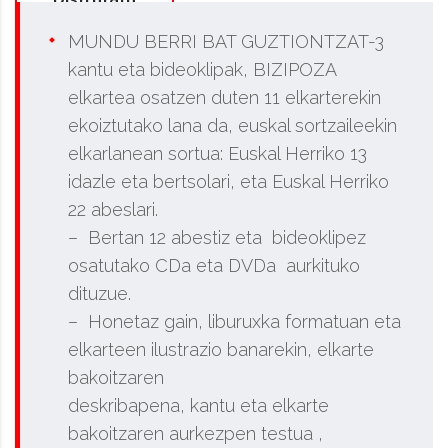
MUNDU BERRI BAT GUZTIONTZAT-3
kantu eta bideoklipak, BIZIPOZA
elkartea osatzen duten 11 elkarterekin
ekoiztutako lana da, euskal sortzaileekin
elkarlanean sortua: Euskal Herriko 13
idazle eta bertsolari, eta Euskal Herriko
22 abeslari.
– Bertan 12 abestiz eta bideoklipez
osatutako CDa eta DVDa aurkituko
dituzue.
– Honetaz gain, liburuxka formatuan eta
elkarteen ilustrazio banarekin, elkarte
bakoitzaren
deskribapena, kantu eta elkarte
bakoitzaren aurkezpen testua ,