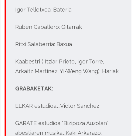
Igor Telletxea: Bateria
Ruben Caballero: Gitarrak
Ritxi Salaberria: Baxua
Kaabestri ( Itziar Prieto, Igor Torre,
Arkaitz Martinez, Yi-Weng Wang): Hariak
GRABAKETAK:
ELKAR estudioa…..Victor Sanchez
GARATE estudioa “Bizipoza Auzolan”
abestiaren musika….Kaki Arkarazo.