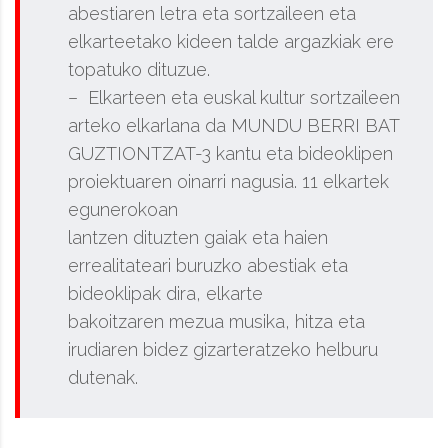
abestiaren letra eta sortzaileen eta
elkarteetako kideen talde argazkiak ere
topatuko dituzue.
– Elkarteen eta euskal kultur sortzaileen
arteko elkarlana da MUNDU BERRI BAT
GUZTIONTZAT-3 kantu eta bideoklipen
proiektuaren oinarri nagusia. 11 elkartek
egunerokoan
lantzen dituzten gaiak eta haien
errealitateari buruzko abestiak eta
bideoklipak dira, elkarte
bakoitzaren mezua musika, hitza eta
irudiaren bidez gizarteratzeko helburu
dutenak.