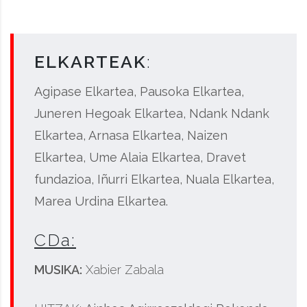
ELKARTEAK
:
Agipase Elkartea, Pausoka Elkartea,
Juneren Hegoak Elkartea, Ndank Ndank
Elkartea, Arnasa Elkartea, Naizen
Elkartea, Ume Alaia Elkartea, Dravet
fundazioa, Iñurri Elkartea, Nuala Elkartea,
Marea Urdina Elkartea.
CDa:
MUSIKA:
Xabier Zabala