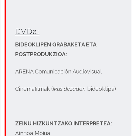
DVDa:
BIDEOKLIPEN GRABAKETA ETA
POSTPRODUKZIOA:
ARENA Comunicación Audiovisual
Cinemafilmak (
Ikus dezadan
bideoklipa)
ZEINU HIZKUNTZAKO INTERPRETEA:
Ainhoa Moiua