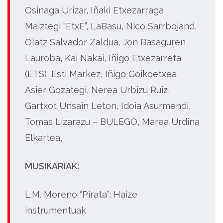
Osinaga Urizar, Iñaki Etxezarraga
Maiztegi “EtxE”, LaBasu, Nico Sarrbojand,
Olatz Salvador Zaldua, Jon Basaguren
Lauroba, Kai Nakai, Iñigo Etxezarreta
(ETS), Esti Markez, Iñigo Goikoetxea,
Asier Gozategi, Nerea Urbizu Ruiz,
Gartxot Unsain Leton, Idoia Asurmendi,
Tomas Lizarazu – BULEGO, Marea Urdina
Elkartea,
MUSIKARIAK:
L.M. Moreno “Pirata”: Haize
instrumentuak