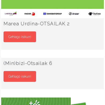
Marea Urdina-OTSAILAK 2
Gehiago irakurri
(Min)bizi-Otsailak 6
Gehiago irakurri