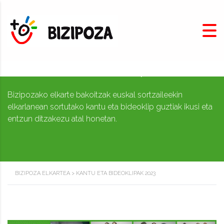
Kantu eta bideoklipak 2023
Bizipozako elkarte bakoitzak euskal sortzaileekin
elkarlanean sortutako kantu eta bideoklip guztiak ikusi eta
entzun ditzakezu atal honetan.
BIZIPOZA ELKARTEA
>
KANTU ETA BIDEOKLIPAK 2023