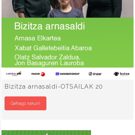
Bizitza arnasaldi-OTSAILAK 20
Gehiago irakurri