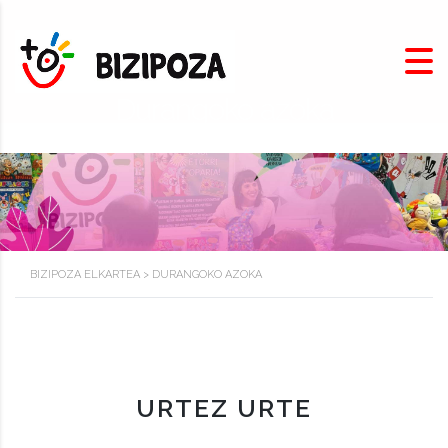
Durangoko azoka
BIZIPOZA ELKARTEA
>
DURANGOKO AZOKA
URTEZ URTE