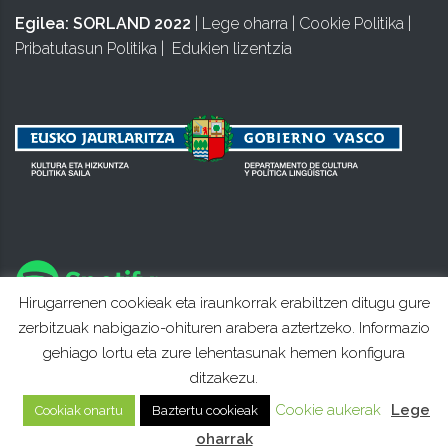
Egilea:
SORLAND 2022
|
Lege oharra
|
Cookie Politika
|
Pribatutasun Politika
|
Edukien lizentzia
Hirugarrenen cookieak eta iraunkorrak erabiltzen ditugu gure
zerbitzuak nabigazio-ohituren arabera aztertzeko. Informazio
gehiago lortu eta zure lehentasunak hemen konfigura
ditzakezu.
Cookie aukerak
Lege
Cookiak onartu
Baztertu cookieak
oharrak