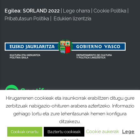
Egilea:
SORLAND 2022
|
Lege oharra
|
Cookie Politika
|
Pribatutasun Politika
|
Edukien lizentzia
Hirugarrenen cookieak eta iraunkorrak erabiltzen ditugu gure
zerbitzuak nabigazio-ohituren arabera aztertzeko. Informazio
gehiago lortu eta zure lehentasunak hemen konfigura
ditzakezu.
Cookie aukerak
Lege
Cookiak onartu
Baztertu cookieak