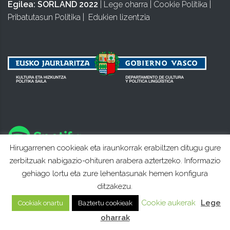
Egilea:
SORLAND 2022
|
Lege oharra
|
Cookie Politika
|
Pribatutasun Politika
|
Edukien lizentzia
Hirugarrenen cookieak eta iraunkorrak erabiltzen ditugu gure
zerbitzuak nabigazio-ohituren arabera aztertzeko. Informazio
gehiago lortu eta zure lehentasunak hemen konfigura
ditzakezu.
Cookie aukerak
Lege
Cookiak onartu
Baztertu cookieak
oharrak