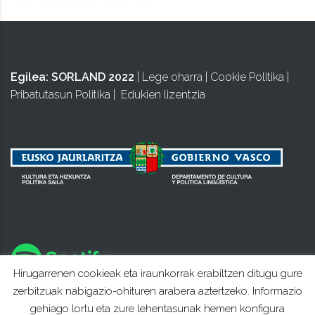
Egilea:
SORLAND 2022
|
Lege oharra
|
Cookie Politika
|
Pribatutasun Politika
|
Edukien lizentzia
Hirugarrenen cookieak eta iraunkorrak erabiltzen ditugu gure
zerbitzuak nabigazio-ohituren arabera aztertzeko. Informazio
gehiago lortu eta zure lehentasunak hemen konfigura