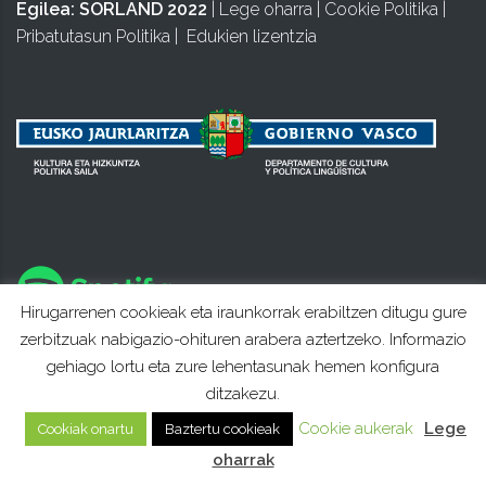
Egilea:
SORLAND 2022
|
Lege oharra
|
Cookie Politika
|
Pribatutasun Politika
|
Edukien lizentzia
Hirugarrenen cookieak eta iraunkorrak erabiltzen ditugu gure
zerbitzuak nabigazio-ohituren arabera aztertzeko. Informazio
gehiago lortu eta zure lehentasunak hemen konfigura
ditzakezu.
Cookie aukerak
Lege
Cookiak onartu
Baztertu cookieak
oharrak