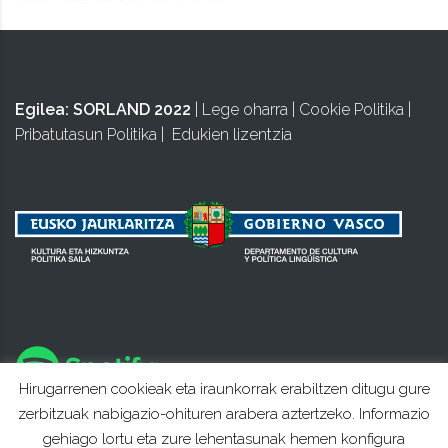
Egilea:
SORLAND 2022
|
Lege oharra
|
Cookie Politika
|
Pribatutasun Politika
|
Edukien lizentzia
Hirugarrenen cookieak eta iraunkorrak erabiltzen ditugu gure
zerbitzuak nabigazio-ohituren arabera aztertzeko. Informazio
gehiago lortu eta zure lehentasunak hemen konfigura