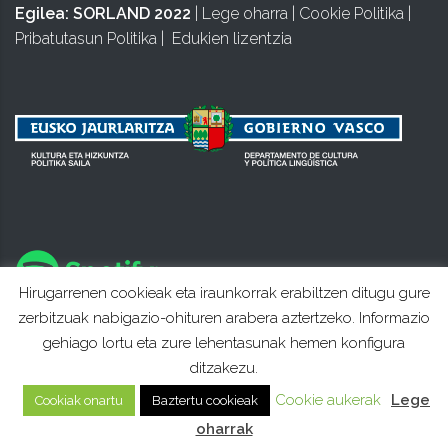
Egilea:
SORLAND 2022
|
Lege oharra
|
Cookie Politika
|
Pribatutasun Politika
|
Edukien lizentzia
Hirugarrenen cookieak eta iraunkorrak erabiltzen ditugu gure
zerbitzuak nabigazio-ohituren arabera aztertzeko. Informazio
gehiago lortu eta zure lehentasunak hemen konfigura
ditzakezu.
Cookie aukerak
Lege
Cookiak onartu
Baztertu cookieak
oharrak