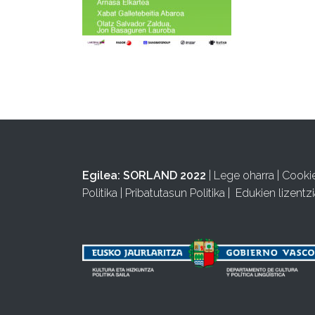
Egilea:
SORLAND 2022
|
Lege oharra
|
Cooki
Politika
|
Pribatutasun Politika
|
Edukien lizentzi