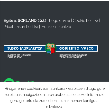
Egilea:
SORLAND 2022
|
Lege oharra
|
Cookie Politika
|
Pribatutasun Politika
|
Edukien lizentzia
Hirugarrenen cookieak eta iraunkorrak erabiltzen ditugu gure
zerbitzuak nabigazio-ohituren arabera aztertzeko. Informazio
gehiago lortu eta zure lehentasunak hemen konfigura
ditzakezu.