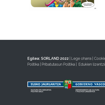
Egilea:
SORLAND 2022
|
Lege oharra
|
Cooki
Politika
|
Pribatutasun Politika
|
Edukien lizentzi