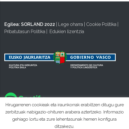
Egilea:
SORLAND 2022
|
Lege oharra
|
Cookie Politika
|
Pribatutasun Politika
|
Edukien lizentzia
Hirugarrenen cookieak eta iraunkorrak erabiltzen ditugu gure
zerbitzuak nabigazio-ohituren arabera aztertzeko. Informazio
gehiago lortu eta zure lehentasunak hemen konfigura
ditzakezu.